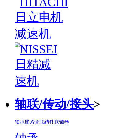
轴联/传动/接头
>
轴承
胀紧套联结件
联轴器