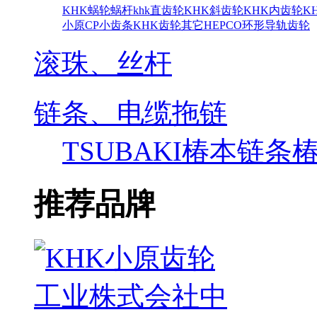
KHK蜗轮蜗杆
khk直齿轮
KHK斜齿轮
KHK内齿轮
K
小原CP小齿条
KHK齿轮其它
HEPCO环形导轨齿轮
滚珠、丝杆
链条、电缆拖链
TSUBAKI椿本链条
推荐品牌