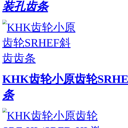
装孔齿条
KHK齿轮小原齿轮SRH
条