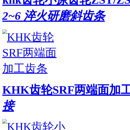
2~6 淬火研磨斜齿条
KHK齿轮SRF两端面加
接