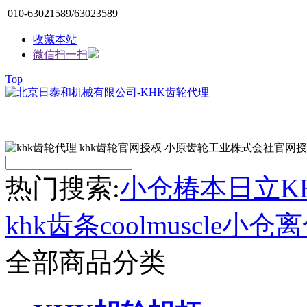
010-63021589/63023589
收藏本站
微信扫一扫
Top
热门搜索:
小仓
椿本
日立
K
khk齿条
coolmuscle
小仓离
全部商品分类