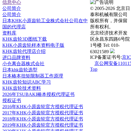
信息中心
公司简介
© 2005-2026 北京日
公司简介
泰和机械有限公司
日本KHK小原齿轮工业株式会社公司在中
版权所有，并保留
国的代理店
所有权利。
资料库
北京经济技术开发
KHK齿轮3D图纸下载
区永昌东四路6号院
KHK小原齿轮样本资料电子版
1号楼 Tel: 010-
KHK齿轮代理店介绍
63021589
ICP备案证书号:
京IC
进口品牌资料
京公网安备1101150
小仓离合器株式会社
Top
日本khk齿轮选型
日本椿本扭矩限制器工作原理
KHK齿轮知识ABC学习
KHK齿轮技术资料
2026年TSUBAKI椿本授权代理证书
授权证书
2016年KHK小原齿轮官方授权代理证书
2017年KHK小原齿轮官方授权代理证书
2018年KHK小原齿轮官方授权代理证书
2019年KHK小原齿轮官方授权代理证书