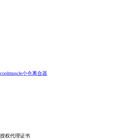
coolmuscle
小仓离合器
方授权代理证书