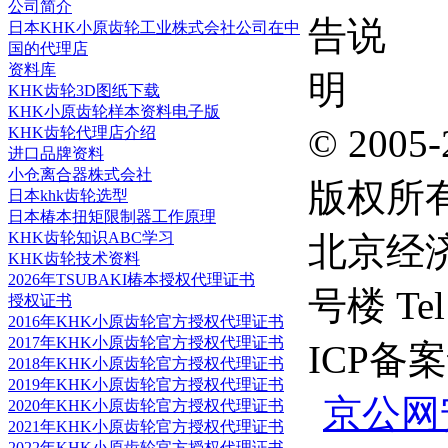
公司简介
日本KHK小原齿轮工业株式会社公司在中
国的代理店
资料库
KHK齿轮3D图纸下载
KHK小原齿轮样本资料电子版
© 20
KHK齿轮代理店介绍
进口品牌资料
小仓离合器株式会社
版权所
日本khk齿轮选型
日本椿本扭矩限制器工作原理
KHK齿轮知识ABC学习
北京经
KHK齿轮技术资料
2026年TSUBAKI椿本授权代理证书
号楼 Tel
授权证书
2016年KHK小原齿轮官方授权代理证书
2017年KHK小原齿轮官方授权代理证书
ICP备
2018年KHK小原齿轮官方授权代理证书
2019年KHK小原齿轮官方授权代理证书
京公网安备
2020年KHK小原齿轮官方授权代理证书
2021年KHK小原齿轮官方授权代理证书
2022年KHK小原齿轮官方授权代理证书