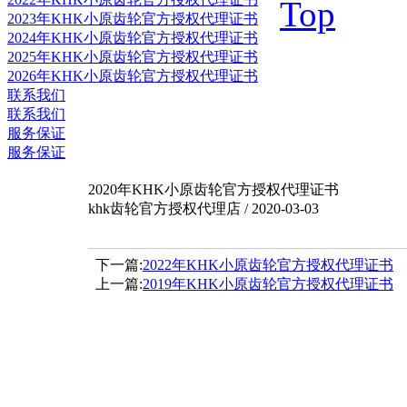
Top
2023年KHK小原齿轮官方授权代理证书
2024年KHK小原齿轮官方授权代理证书
2025年KHK小原齿轮官方授权代理证书
2026年KHK小原齿轮官方授权代理证书
联系我们
联系我们
服务保证
服务保证
2020年KHK小原齿轮官方授权代理证书
khk齿轮官方授权代理店 / 2020-03-03
下一篇:
2022年KHK小原齿轮官方授权代理证书
上一篇:
2019年KHK小原齿轮官方授权代理证书