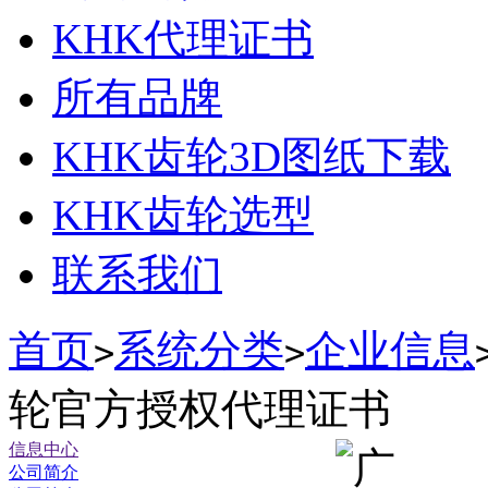
KHK代理证书
所有品牌
KHK齿轮3D图纸下载
KHK齿轮选型
联系我们
首页
系统分类
企业信息
>
>
轮官方授权代理证书
信息中心
公司简介