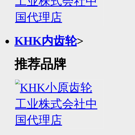
KHK内齿轮
>
推荐品牌