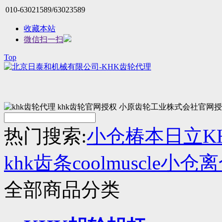
010-63021589/63023589
收藏本站
微信扫一扫
Top
热门搜索:
小仓
椿本
日立
K
khk齿条
coolmuscle
小仓离
全部商品分类