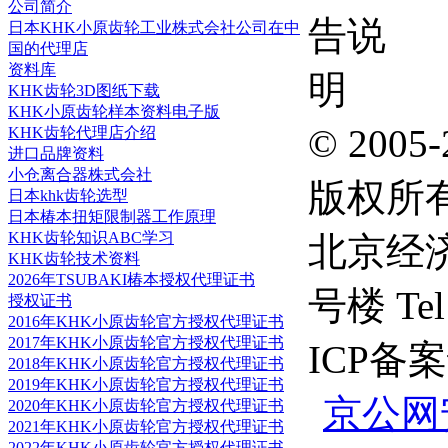
公司简介
日本KHK小原齿轮工业株式会社公司在中
国的代理店
资料库
KHK齿轮3D图纸下载
KHK小原齿轮样本资料电子版
© 20
KHK齿轮代理店介绍
进口品牌资料
小仓离合器株式会社
版权所
日本khk齿轮选型
日本椿本扭矩限制器工作原理
KHK齿轮知识ABC学习
北京经
KHK齿轮技术资料
2026年TSUBAKI椿本授权代理证书
号楼 Tel
授权证书
2016年KHK小原齿轮官方授权代理证书
2017年KHK小原齿轮官方授权代理证书
ICP备
2018年KHK小原齿轮官方授权代理证书
2019年KHK小原齿轮官方授权代理证书
京公网安备
2020年KHK小原齿轮官方授权代理证书
2021年KHK小原齿轮官方授权代理证书
2022年KHK小原齿轮官方授权代理证书