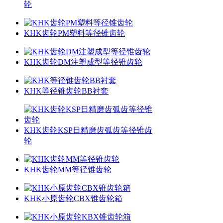
轮
KHK齿轮PM塑料等径锥齿轮
KHK齿轮DM注塑成型等径锥齿轮
KHK等径锥齿轮BB衬套
KHK齿轮KSP日精磨齿弧齿等径锥齿
轮
KHK齿轮MM等径锥齿轮
KHK小原齿轮CBX锥齿轮箱