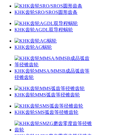
KHK齿轮SRO/SROS圆形齿条
KHK齿轮AGDL双导程蜗轮
KHK齿轮AG蜗轮
KHK齿轮MMSA/MMSB成品弧齿等
径锥齿轮
KHK齿轮MMS弧齿等径锥齿轮
KHK齿轮SMS弧齿等径锥齿轮