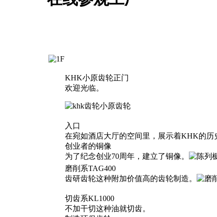
KHK小原齿轮正门
欢迎光临。
入口
在宛如酒店大厅的空间里，展示着KHK的历
创业者的铜像
为了纪念创业70周年，建立了铜像。
磨削系TAG400
齿研齿轮这种附加价值高的齿轮制造。
切齿系KL1000
不加干切这种油就切齿。