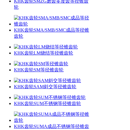
KHK齿轮SMZG磨齿零度齿等径锥齿
轮
KHK齿轮SMA/SMB/SMC成品等径锥
齿轮
KHK齿轮LM烧结等径锥齿轮
KHK齿轮SM等径锥齿轮
KHK齿轮SAM斜交等径锥齿轮
KHK齿轮SUM不锈钢等径锥齿轮
KHK齿轮SUMA成品不锈钢等径锥齿