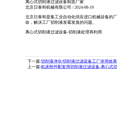
离心式切削液过滤设备制造厂家
北京日泰和机械有限公司 / 2024-08-19
北京日泰和是集工业自动化供应进口机械设备的厂
命，解决工厂切削液发霉发臭的问题。
离心式切削液过滤设备-切削液处理再利用
下一篇:
切削液净化|切削液过滤设备工厂使用效果
上一篇:
机床附件配套用切削液过滤设备-离心式