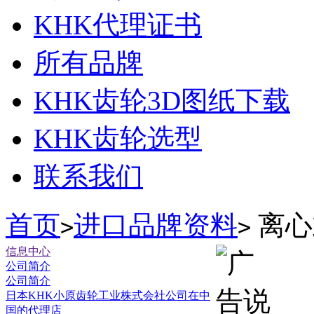
KHK代理证书
所有品牌
KHK齿轮3D图纸下载
KHK齿轮选型
联系我们
首页
进口品牌资料
离心
>
>
信息中心
公司简介
公司简介
日本KHK小原齿轮工业株式会社公司在中
国的代理店