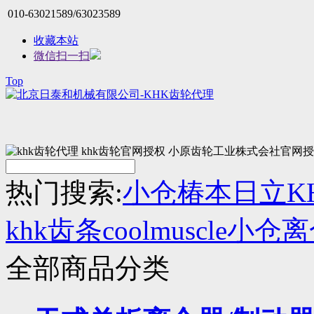
010-63021589/63023589
收藏本站
微信扫一扫
Top
热门搜索:
小仓
椿本
日立
K
khk齿条
coolmuscle
小仓离
全部商品分类