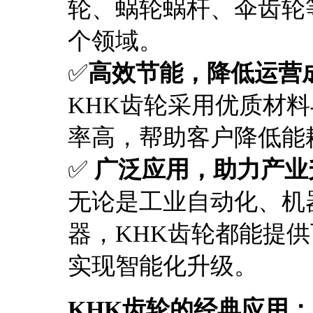
轮、蜗轮蜗杆、伞齿轮
个领域。
✅
高效节能，降低运营
KHK齿轮采用优质材
率高，帮助客户降低能
✅
广泛应用，助力产业
无论是工业自动化、机
器，KHK齿轮都能提
实现智能化升级。
KHK齿轮的经典应用：