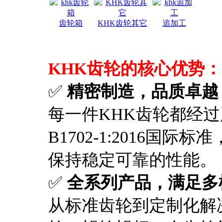
齿轮箱
KHK齿轮其它
追加工
KHK齿轮的核心优势：
✅
精密制造，品质卓越
每一件KHK齿轮都经过
B1702-1:2016
保持稳定可靠的性能。
✅
全系列产品，满足多
从标准齿轮到定制化解