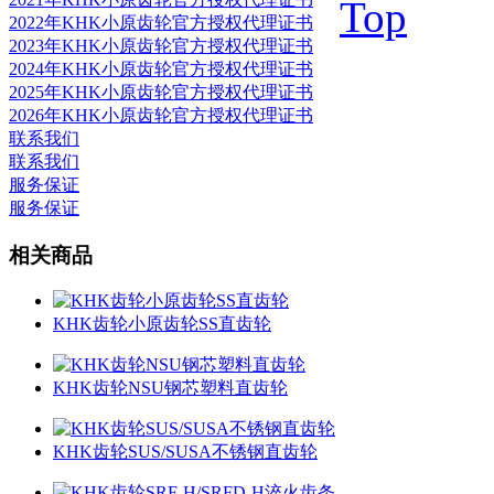
Top
2022年KHK小原齿轮官方授权代理证书
2023年KHK小原齿轮官方授权代理证书
2024年KHK小原齿轮官方授权代理证书
2025年KHK小原齿轮官方授权代理证书
2026年KHK小原齿轮官方授权代理证书
联系我们
联系我们
服务保证
服务保证
相关商品
KHK齿轮小原齿轮SS直齿轮
KHK齿轮NSU钢芯塑料直齿轮
KHK齿轮SUS/SUSA不锈钢直齿轮