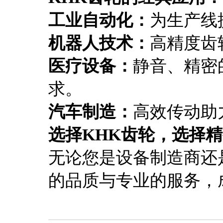
工业自动化：
为生产线
机器人技术：
高精度齿
医疗设备：
静音、精密
求。
汽车制造：
高效传动助
选择KHK齿轮，选择
无论您是设备制造商还
的品质与专业的服务，