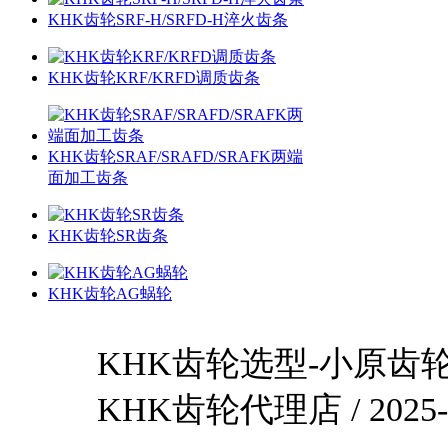
KHK齿轮SRF-H/SRFD-H淬火齿条
KHK齿轮KRF/KRFD调质齿条
KHK齿轮SRAF/SRAFD/SRAFK两端
面加工齿条
KHK齿轮SR齿条
KHK齿轮AG蜗轮
KHK齿轮选型-小原齿
KHK齿轮代理店 / 2025-0