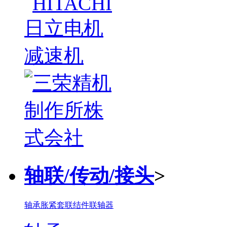
轴联/传动/接头
>
轴承
胀紧套联结件
联轴器