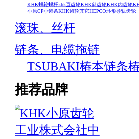
KHK蜗轮蜗杆
khk直齿轮
KHK斜齿轮
KHK内齿轮
K
小原CP小齿条
KHK齿轮其它
HEPCO环形导轨齿轮
滚珠、丝杆
链条、电缆拖链
TSUBAKI椿本链条
推荐品牌