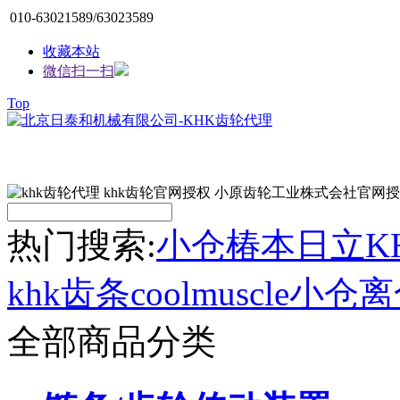
010-63021589/63023589
收藏本站
微信扫一扫
Top
热门搜索:
小仓
椿本
日立
K
khk齿条
coolmuscle
小仓离
全部商品分类