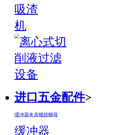
进口五金配件
>
缓冲器
夹具
螺丝螺母
缓冲器