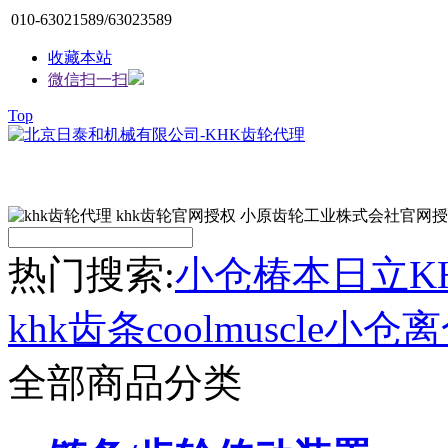
010-63021589/63023589
收藏本站
微信扫一扫
Top
热门搜索:
小仓
椿本
日立
K
khk齿条
coolmuscle
小仓离
全部商品分类