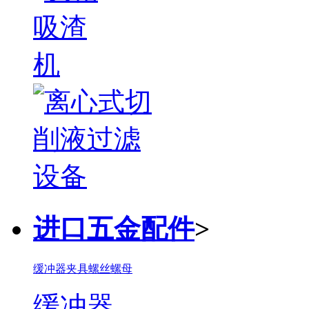
进口五金配件
>
缓冲器
夹具
螺丝螺母
缓冲器