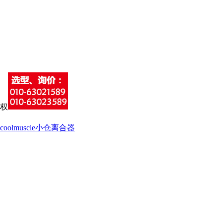
coolmuscle
小仓离合器