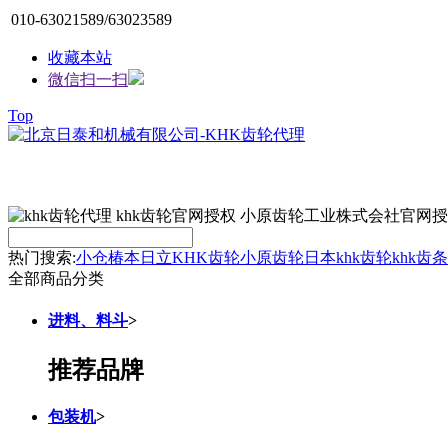
010-63021589/63023589
收藏本站
微信扫一扫
Top
热门搜索:
小仓
椿本
日立
KHK齿轮
小原齿轮
日本khk
齿轮
khk齿条
全部商品分类
进料、料斗
>
推荐品牌
包装机
>