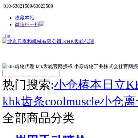
010-63021589/63023589
收藏本站
微信扫一扫
Top
热门搜索:
小仓
椿本
日立
K
khk齿条
coolmuscle
小仓离
全部商品分类