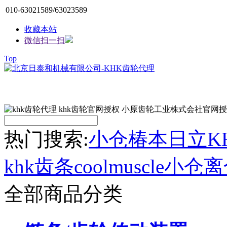
010-63021589/63023589
收藏本站
微信扫一扫
Top
热门搜索:
小仓
椿本
日立
K
khk齿条
coolmuscle
小仓离
全部商品分类