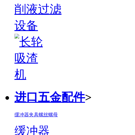
进口五金配件
>
缓冲器
夹具
螺丝螺母
缓冲器