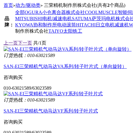
首页
动力/驱动类
三荣精机制作所株式会社
(共有
2
个商品)
>
>
全部
OGURA小仓离合器株式会社
COOLMUSCLE智能
品
MITSUBISHI电机|减速电机
SATUMA萨茨玛电机株式会
牌：
KYOWA协和制作所电动滚筒
HITACHI日立电机减速机
W
制作所株式会社
TAIYO太阳铁工
上一页
下一页
共/1页
订货热线：010-63021589
SAN-EI三荣精机气动马达VA系列/转子叶片式（单向旋转）
咨询购买
010-63021589/63023589
订货热线：010-63021589
SAN-EI三荣精机气动马达VF系列/转子叶片式
咨询购买
010-63021589/63023589